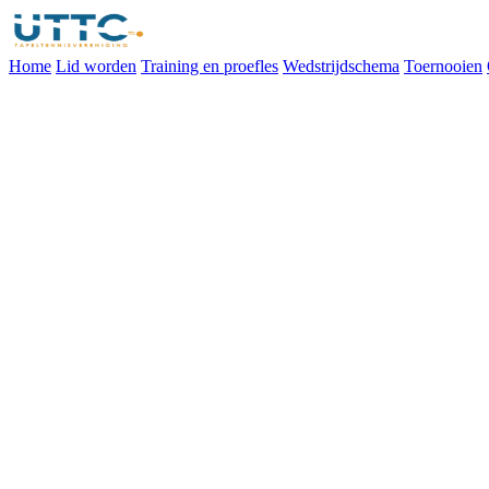
Home
Lid worden
Training en proefles
Wedstrijdschema
Toernooien