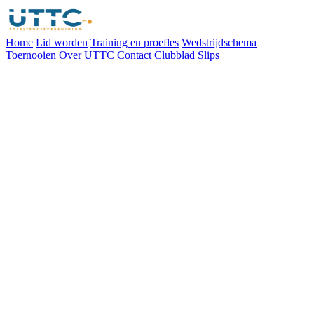
Home
Lid worden
Training en proefles
Wedstrijdschema
Toernooien
Over UTTC
Contact
Clubblad Slips