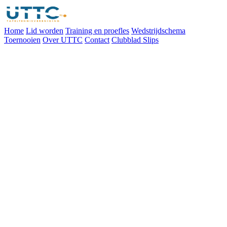
Home
Lid worden
Training en proefles
Wedstrijdschema
Toernooien
Over UTTC
Contact
Clubblad Slips