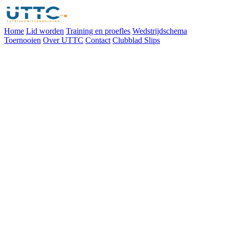
Home
Lid worden
Training en proefles
Wedstrijdschema
Toernooien
Over UTTC
Contact
Clubblad Slips