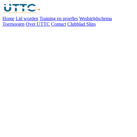
Home
Lid worden
Training en proefles
Wedstrijdschema
Toernooien
Over UTTC
Contact
Clubblad Slips