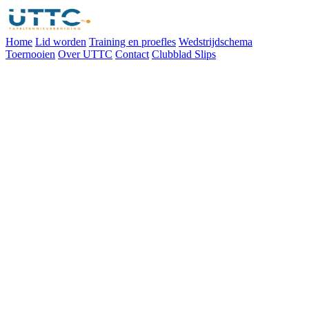
Home
Lid worden
Training en proefles
Wedstrijdschema
Toernooien
Over UTTC
Contact
Clubblad Slips