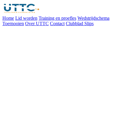
Home
Lid worden
Training en proefles
Wedstrijdschema
Toernooien
Over UTTC
Contact
Clubblad Slips