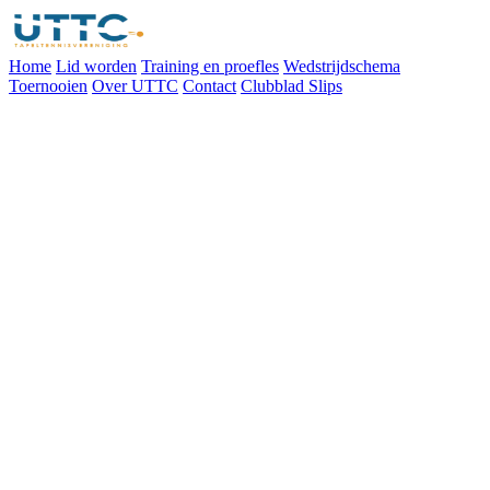
Home
Lid worden
Training en proefles
Wedstrijdschema
Toernooien
Over UTTC
Contact
Clubblad Slips