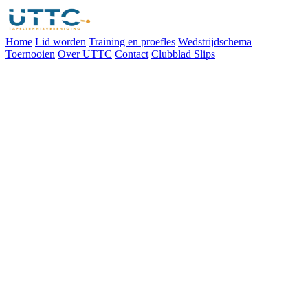
Home
Lid worden
Training en proefles
Wedstrijdschema
Toernooien
Over UTTC
Contact
Clubblad Slips