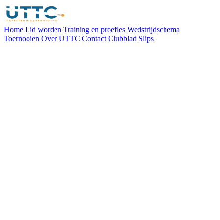
Home
Lid worden
Training en proefles
Wedstrijdschema
Toernooien
Over UTTC
Contact
Clubblad Slips