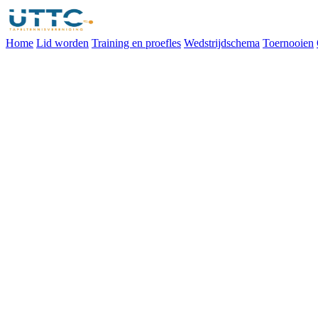
Home
Lid worden
Training en proefles
Wedstrijdschema
Toernooien