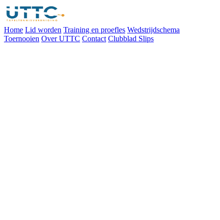
Home
Lid worden
Training en proefles
Wedstrijdschema
Toernooien
Over UTTC
Contact
Clubblad Slips