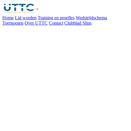
Home
Lid worden
Training en proefles
Wedstrijdschema
Toernooien
Over UTTC
Contact
Clubblad Slips